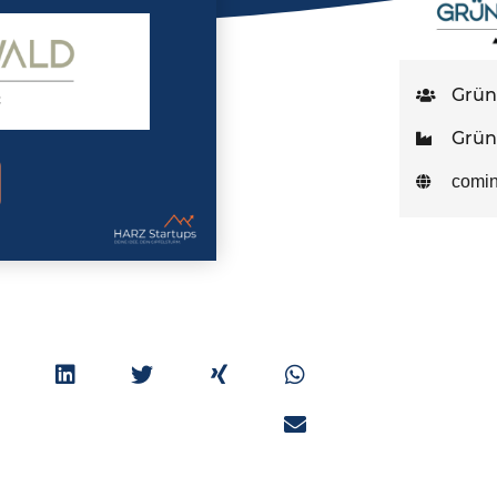
Grün
Grün
comi