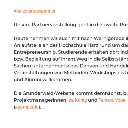
#harzstartupspartner
Unsere Partnervorstellung geht in die zweite Ru
Heute nehmen wir euch mit nach Wernigerode in
Anlaufstelle an der Hochschule Harz rund um 
Entrepreneurship. Studierende erhalten dort in
bzw. Begleitung auf ihrem Weg in die Selbstständ
Sachen unternehmerisches Denken und Handeln e
Veranstaltungen von Methoden-Workshops bis hi
und Alumni willkommen.⁣
Die Gründerwald-Website kommt demnächst, bis 
Projektmanagerinnen
und
Ida König
Tamara Vopel
(
).⁣
#gernperdu