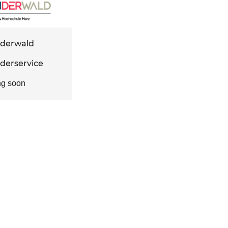
derwald
derservice
ng soon